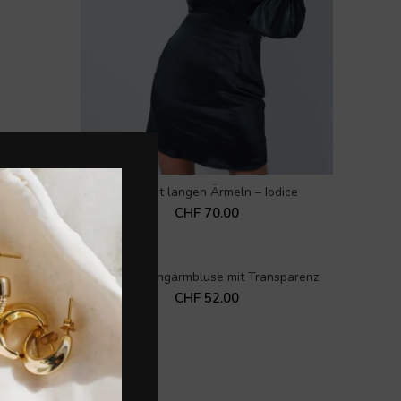
Kleid mit langen Ärmeln – Iodice
IN DEN WARENKORB
CHF
70.00
sen
Lebôh – Langarmbluse mit Transparenz
IN DEN WARENKORB
CHF
52.00