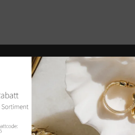
Lebôh – Cargo Kurze Ho
IN DEN WARENKORB
CHF
55.00