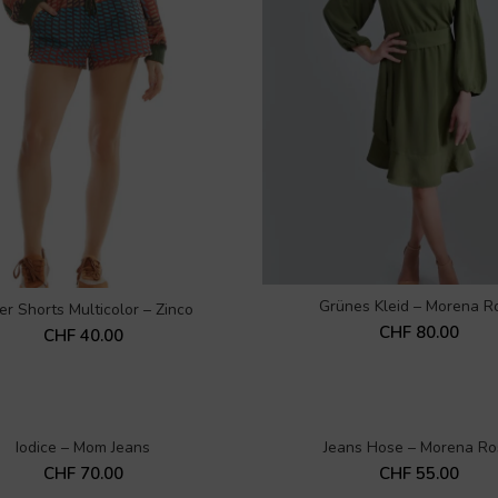
Grünes Kleid – Morena R
IN DEN WARENKORB
er Shorts Multicolor – Zinco
IN DEN WARENKORB
CHF
80.00
CHF
40.00
Iodice – Mom Jeans
Jeans Hose – Morena Ro
IN DEN WARENKORB
IN DEN WARENKORB
CHF
70.00
CHF
55.00