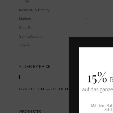
Top
Kosmetik & Beauty
Marken
Sale %
Sem categoria
Tshirts
FILTER BY PRICE
-23%
Price:
CHF 30.00
—
CHF 110.00
FILTER
PRODUCTS