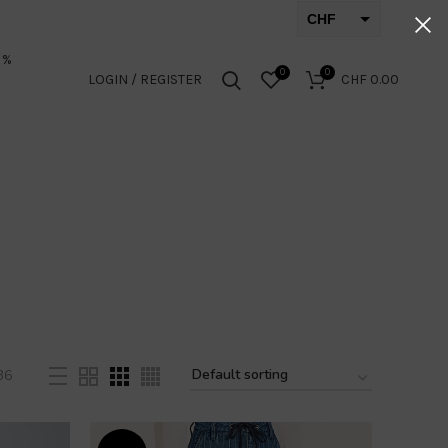
CHF
EUR
 %
0
0
LOGIN / REGISTER
CHF
0.00
36