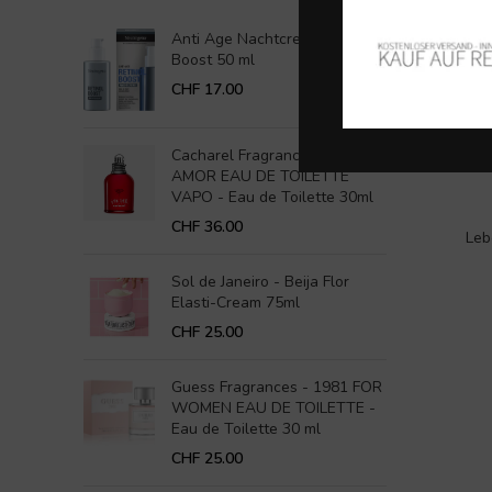
Anti Age Nachtcreme Retinol
Boost 50 ml
CHF
17.00
Cacharel Fragrance - AMOR
AMOR EAU DE TOILETTE
VAPO - Eau de Toilette 30ml
CHF
36.00
Leb
Sol de Janeiro - Beija Flor
Elasti-Cream 75ml
CHF
25.00
Guess Fragrances - 1981 FOR
WOMEN EAU DE TOILETTE -
Eau de Toilette 30 ml
CHF
25.00