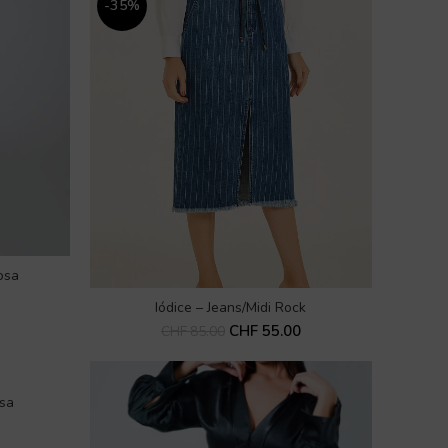
-35%
osa
Iódice – Jeans/Midi Rock
IN DEN WARENKORB
CHF
55.00
CHF
85.00
sa