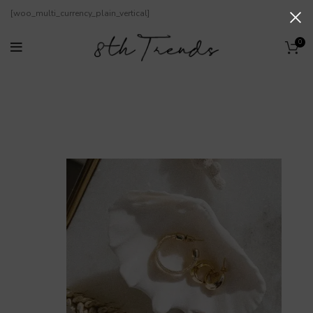
[woo_multi_currency_plain_vertical]
0