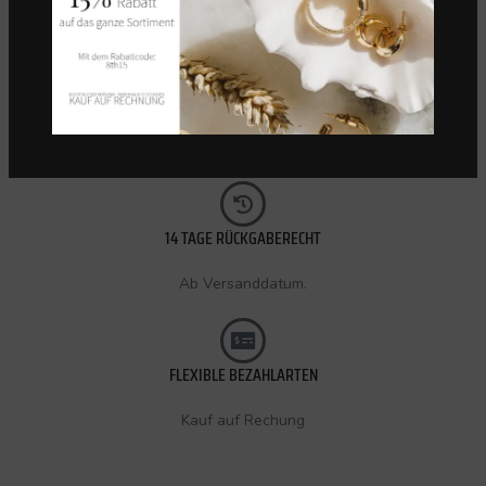
KOSTENLOSER VERSAND (CH)
Innerhalb 72 Stunden.
14 TAGE RÜCKGABERECHT
Ab Versanddatum.
FLEXIBLE BEZAHLARTEN
Kauf auf Rechung