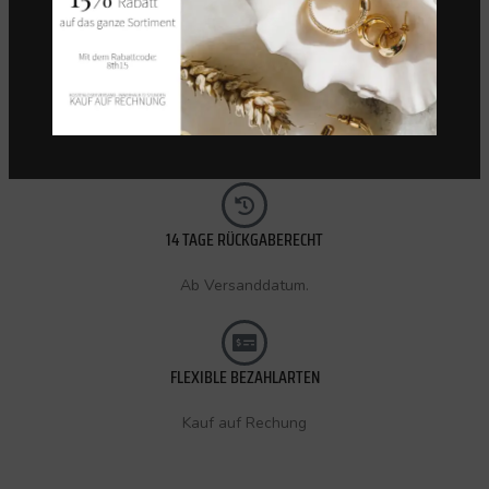
KOSTENLOSER VERSAND (CH)
Innerhalb 72 Stunden.
14 TAGE RÜCKGABERECHT
Ab Versanddatum.
FLEXIBLE BEZAHLARTEN
Kauf auf Rechung