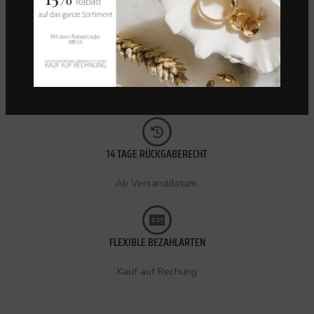
KOSTENLOSER VERSAND (CH)
Innerhalb 72 Stunden.
14 TAGE RÜCKGABERECHT
Ab Versanddatum.
FLEXIBLE BEZAHLARTEN
Kauf auf Rechung