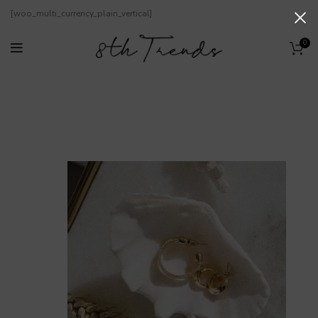
[woo_multi_currency_plain_vertical]
0