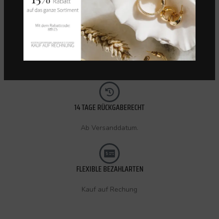
KOSTENLOSER VERSAND (CH)
Innerhalb 72 Stunden.
14 TAGE RÜCKGABERECHT
Ab Versanddatum.
FLEXIBLE BEZAHLARTEN
Kauf auf Rechung