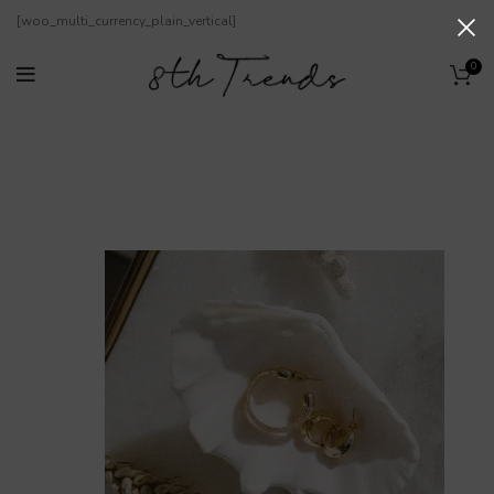
[woo_multi_currency_plain_vertical]
0