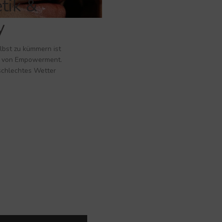
tik &
y
lbst zu kümmern ist
m von Empowerment.
 schlechtes Wetter