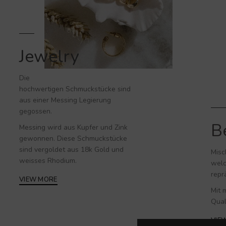
Jewelry
Die
hochwertigen
Schmuckstücke
sind
aus einer Messing Legierung
gegossen.
B
Messing wird aus Kupfer und Zink
gewonnen. Diese Schmuckstücke
sind vergoldet aus 18k Gold und
Misc
weisses Rhodium.
welc
repr
VIEW MORE
Mit 
Qual
VIE