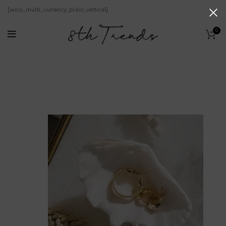
[woo_multi_currency_plain_vertical]
0