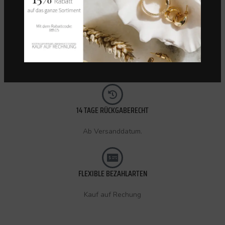
KOSTENLOSER VERSAND (CH)
Innerhalb 72 Stunden.
14 TAGE RÜCKGABERECHT
Ab Versanddatum.
FLEXIBLE BEZAHLARTEN
Kauf auf Rechung