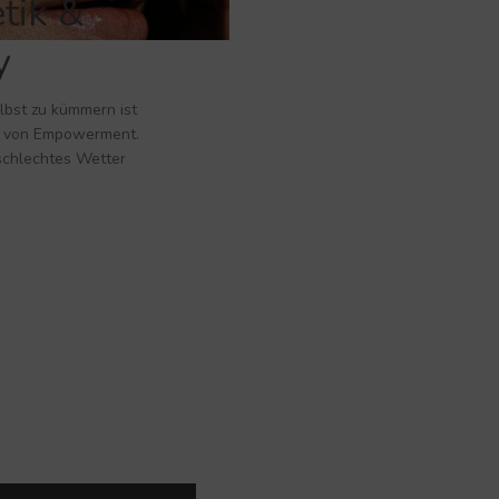
tik &
y
lbst zu kümmern ist
m von Empowerment.
 schlechtes Wetter