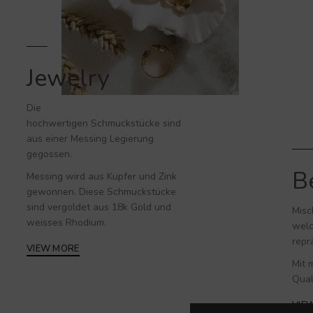
Jewelry
Die
hochwertigen
Schmuckstücke
sind
aus einer Messing Legierung
gegossen.
B
Messing wird aus Kupfer und Zink
gewonnen. Diese Schmuckstücke
sind vergoldet aus 18k Gold und
Misc
weisses Rhodium.
welc
repr
VIEW MORE
Mit 
Qual
VIE